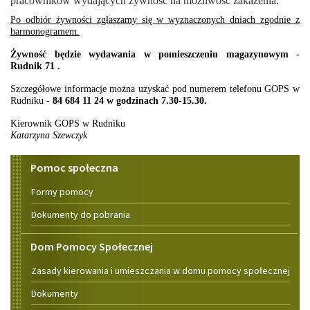
pracowników wydających żywność na możliwość zakażenia.
Po odbiór żywności zgłaszamy się w wyznaczonych dniach
zgodnie z
harmonogramem.
Żywność będzie wydawania w pomieszczeniu magazynowym -
Rudnik 71 .
Szczegółowe informacje można uzyskać pod numerem telefonu GOPS w
Rudniku -
84 684 11 24
w godzinach 7.30-15.30.
Kierownik GOPS w Rudniku
Katarzyna Szewczyk
Menu
Pomoc społeczna
Formy pomocy
Dokumenty do pobrania
Dom Pomocy Społecznej
Zasady kierowania i umieszczania w domu pomocy społecznej
Dokumenty