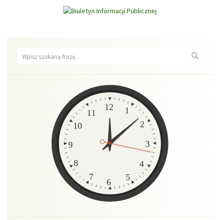
Wyszukiwarka
Wyszuk
Zegar
12
1
11
2
10
3
9
8
4
7
5
6