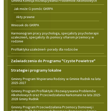
Gminna Komisja Rozwiązywania Problemów Alkoholowych
Jak może Ci pomóc GKRPA
Akty prawne
Wniosek do GKRPA
Harmonogram pracy psychologa, specjalisty psychoterapii
uzaleznień, specjalisty ds pomocy ofiarom przemocy w
rodzinie
Profilaktyka uzależnień- porady dla rodziców
Zaświadczenia do Programu "Czyste Powietrze"
Strategie i programy lokalne
Gminny Program Wspierania Rodziny w Gminie Rudnik na lata
2025-2027
Gminny Program Profilaktyki i Rozwiązywania Problemów
Alkoholowych oraz Przeciwdziałania Narkomanii na lata 2025-
2028 Gminy Rudnik
Gminny Program Przeciwdziałania Przemocy Domowej i
Ochrony Osób Doznających Przemocy Domowej w Gminie