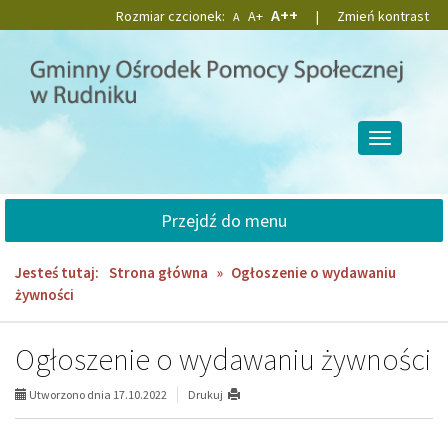
Przejdź
Przejdź
Domyślna
Większa
Największa
A++
Rozmiar czcionek:
A+
|
Zmień kontrast
A
do
do
czcionka
czcionka
czcionka
głównej
wyszukiwarki
treści
Przełącz
nawigację
Przejdź do menu
Jesteś tutaj:
Strona główna
»
Ogłoszenie o wydawaniu
żywności
Ogłoszenie o wydawaniu żywności
Utworzono dnia 17.10.2022
Drukuj