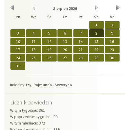
Kalendarium
Rok
Miesiąc
Miesiąc
Rok
Sierpień
2026
wcześniej
wcześniej
później
później
Pn
Wt
Śr
Cz
Pt
Sb
Nd
1
2
3
4
5
6
7
8
9
10
11
12
13
14
15
16
17
18
19
20
21
22
23
24
25
26
27
28
29
30
31
Imieniny
Imieniny:
Izy
,
Rajmunda
i
Seweryna
Licznik odwiedzin:
W tym tygodniu: 361
W poprzednim tygodniu: 90
W tym miesiącu: 372
W poprzednim miesiącu: 389