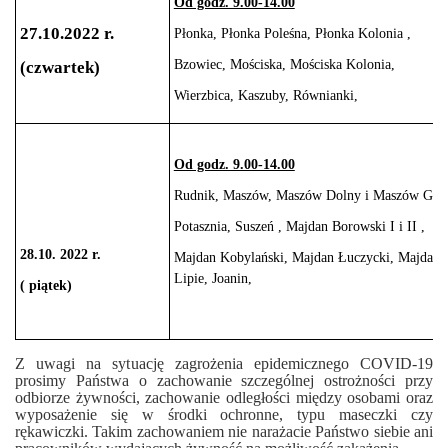
Od godz. 9.00-14.00
27.10.2022 r.
Płonka, Płonka Poleśna, Płonka Kolonia ,
Bzowiec, Mościska, Mościska Kolonia,
(czwartek)
Wierzbica,
Kaszuby, Równianki,
Od godz. 9.00-14.00
Rudnik,
Maszów, Maszów Dolny i Maszów Gór
Potasznia, Suszeń , Majdan Borowski I i II ,
28.10. 2022 r.
Majdan Kobylański, Majdan Łuczycki, Majdan 
Lipie, Joanin,
( piątek)
Z uwagi na sytuację
zagrożenia epidemicznego
COVID-19
prosimy Państwa o zachowanie szczególnej ostrożności przy
odbiorze żywności, zachowanie odległości między osobami oraz
wyposażenie się w środki ochronne, typu maseczki czy
rękawiczki.
Takim zachowaniem nie narażacie Państwo siebie ani