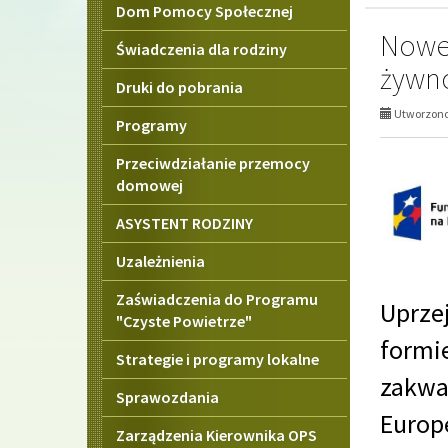
Dom Pomocy Społecznej
Nowe
Świadczenia dla rodziny
żywn
Druki do pobrania
Utworzono 
Programy
Przeciwdziałanie przemocy
domowej
ASYSTENT RODZINY
Uzależnienia
Zaświadczenia do Programu
Uprze
"Czyste Powietrze"
formi
Strategie i programy lokalne
zakwa
Sprawozdania
Europ
Zarządzenia Kierownika OPS