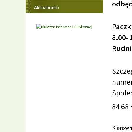
odbędz
Aktualności
Paczk
8.00-
Rudni
Szcze
numer
Społe
84 68 
Kierown