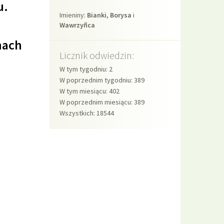
u.
Imieniny
Imieniny:
Bianki
,
Borysa
i
Wawrzyñca
nach
Licznik odwiedzin:
W tym tygodniu: 2
W poprzednim tygodniu: 389
W tym miesiącu: 402
W poprzednim miesiącu: 389
Wszystkich: 18544